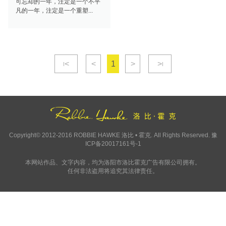
可忘却的一年，注定是一个不平
凡的一年，注定是一个重塑...
<
<
1
>
>
Copyright© 2012-2016 ROBBIE HAWKE 洛比 • 霍克. All Rights Reserved.
豫
ICP备20017161号-1
本网站作品、文字内容，
均为洛阳市洛比霍克广告有限公司拥有。
任何非法盗用将追究其法律责任。